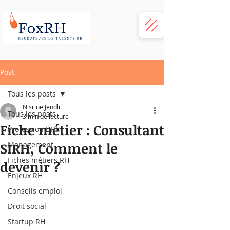
Post
Tous les posts
Nisrine Jendli
Tous les posts
3 min de lecture
Fiche métier : Consultant
Profession DRH
SIRH, Comment le
Management
Fiches métiers RH
devenir ?
Enjeux RH
Conseils emploi
Droit social
Startup RH