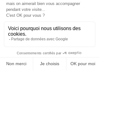
et d’organisation. 
Les – du métier de consultant SIRH
La pression et la fatigue 
qu’engendrent les 
responsabilités multiples du 
métier,  
Un shift de travail parfois 
contraignant,  
Des déplacements fréquents 
chez les clients. 
Etape 6 :  Quelle est 
l'évolution 
professionnelle ?
Selon ses années d’expérience, le 
consultant SIRH peut évoluer au 
poste de chef de projet SIRH. Il peut 