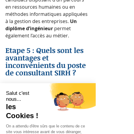
en ressources humaines ou en 
méthodes informatiques appliquées 
à la gestion des entreprises. 
Un 
diplôme d’ingénieur
 permet 
également l’accès au métier.
Etape 5 : Quels sont les 
avantages et 
inconvénients du poste 
de consultant SIRH ?
Les + du métier de consultant SIRH
Une rémunération attrayante,  
Un travail parfait pour ceux qui 
veulent allier informatique et RH,  
Un métier adapté aux personnes 
possédant d’excellentes 
aptitudes en termes de gestion 