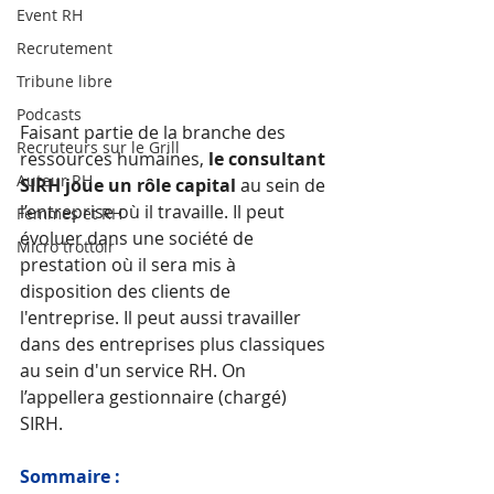
Event RH
Recrutement
Tribune libre
Podcasts
Faisant partie de la branche des 
Recruteurs sur le Grill
ressources humaines, 
le consultant 
Auteur RH
SIRH joue un rôle capital
 au sein de 
l’entreprise où il travaille. Il peut 
Femmes et RH
évoluer dans une société de 
Micro trottoir
prestation où il sera mis à 
disposition des clients de 
l'entreprise. Il peut aussi travailler 
dans des entreprises plus classiques 
au sein d'un service RH. On 
l’appellera gestionnaire (chargé) 
SIRH.
Sommaire :