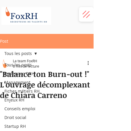
Post
Tous les posts
La team FoxRH
Tous les posts
8 min de lecture
"Balance ton Burn-out !"
Profession DRH
L'ouvrage décomplexant
Management
Fiches métiers RH
de Chiara Carreno
Enjeux RH
Conseils emploi
Droit social
Startup RH