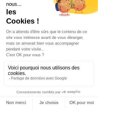
désigné pour vous par quelqu’un 
d’autre.
Question 5 : Le Burn-out est une 
maladie qu’on surmonte, mais 
peut-on l’éradiquer définitivement 
ou y a-t-il des phases de rechute ? 
C’est tout un processus de 
récupération et de rééducation qu’il 
faut faire pour en venir à bout, 
comme la rééducation d’un muscle 
après un accident. Sauf que là, c’est 
une récupération physique qu’il faut 
faire dans un premier temps, puis 
dans un second temps, une 
rééducation mentale.
Il est tout à fait possible de rechuter, 
si vous n’avez rien appris de vos 