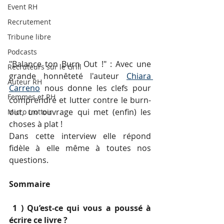
Event RH
Recrutement
Tribune libre
Podcasts
"Balance ton Burn Out !" : Avec une 
Recruteurs sur le Grill
grande honnêteté l'auteur 
Chiara 
Auteur RH
Carreno
 nous donne les clefs pour 
Femmes et RH
comprendre et lutter contre le burn-
out, un ouvrage qui met (enfin) les 
Micro trottoir
choses à plat ! 
Dans cette interview elle répond 
fidèle à elle même à toutes nos 
questions. 
Sommaire 
 1 ) Qu’est-ce qui vous a poussé à 
écrire ce livre ?