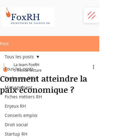
Post
Tous les posts
La team FoxRH
Tous les posts
5 min de lecture
Comment atteindre la
Profession DRH
paix économique ?
Management
Fiches métiers RH
Enjeux RH
Conseils emploi
Droit social
Startup RH