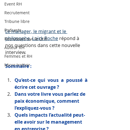
Event RH
Recrutement
Tribune libre
Podcasts
Le manager, le migrant et le 
philosophe
, 
Loïck Roche
 répond à 
Recruteurs sur le Grill
nos questions dans cette nouvelle 
Auteur RH
interview.
Femmes et RH
Micro trottoir
Sommaire : 
Qu’est-ce qui vous a poussé à 
écrire cet ouvrage ? 
Dans votre livre vous parlez de 
paix économique, comment 
l’expliquez-vous ?
Quels impacts l’actualité peut-
elle avoir sur le management 
en entreprise ?