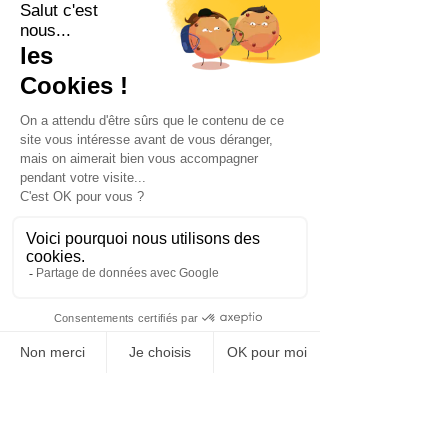
avec des mouvements comme 
#MeToo
 a permis de changer bien 
des mentalités. Pour autant, les 
règles de civilité, de respect, de 
bienveillance, manquent encore trop 
souvent. 
Ministre de l’éducation nationale, 
avant toute autre chose, je 
m’attaquerais pour de vrai au 
harcèlement scolaire. Ministre de 
l’enseignement supérieur, avant 
toute autre chose, je m’attaquerais 
pour de vrai aux violences sexuelles 
et sexistes. Ministre « de l’entreprise 
», PME, Industries, avant toute autre 
chose, je m’attaquerais pour de vrai 
aux questions du harcèlement. Dans 
les petites classes, dans 
l’enseignement supérieur, dans le 