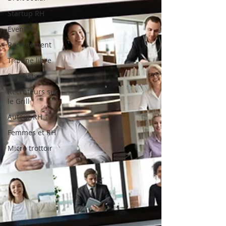
Startup RH
Event RH
Recrutement
Tribune libre
Podcasts
Recruteurs sur
le Grill
Auteur RH
Femmes et RH
Micro trottoir