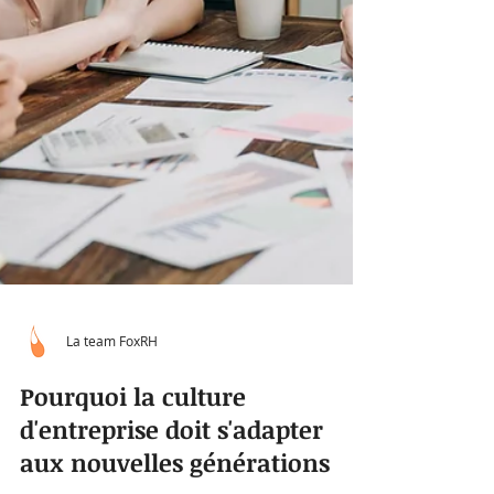
La team FoxRH