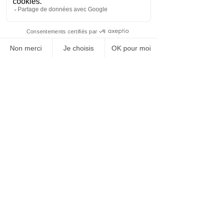
Il commence de la manière suivante : 
"Clément D. travaille comme Chef de 
projet au sein de l’entreprise Tesflix. Son 
entreprise a ces deux dernières années 
investi massivement dans différentes 
solutions d’intelligence artificielle qui ont 
radicalement changé son métier de 
manager.
Les premières évolutions concernent 
son organisation du travail.
Et ce n’est pas un mince sujet car avant 
l’arrivée de l’IA, Clément consacrait 
autour de 50 % de son temps à la 
coordination administrative et aux 
activités de contrôle. Par exemple, il 
perdait un temps fou à organiser ses 
rendez-vous. Pilotant un projet 
mobilisant une vingtaine de membres 
internes et  une dizaine de partenaires 
extérieurs,  il devait rédiger et répondre 