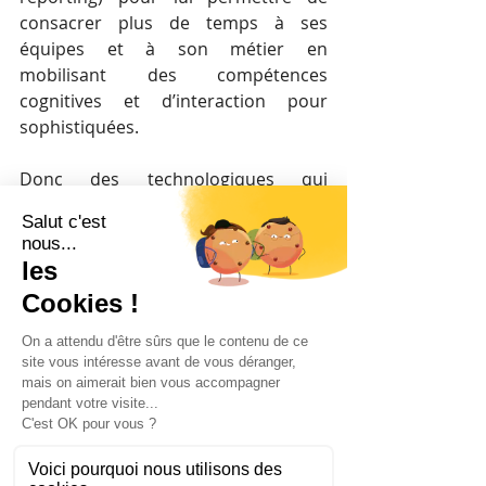
consacrer plus de temps à ses 
équipes et à son métier en 
mobilisant des compétences 
cognitives et d’interaction pour 
sophistiquées. 
Donc des technologiques qui 
permettent de monter en gamme et 
d’avoir un travail plus riche et 
épanouissant. Je rêve aussi de 
technologies qui fournissent des 
data pertinentes pour aider une 
prise de décision complexe.
Dans Managementor, dans le 
chapitre 2, nous avons justement 
créé un cas fictif autour de la société 
Tesflix. 