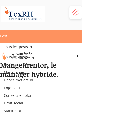
Post
Tous les posts
La team FoxRH
Tous les posts
7 min de lecture
Mangementor, le
Profession DRH
manager hybride.
Management
Fiches métiers RH
Enjeux RH
Conseils emploi
Droit social
Startup RH