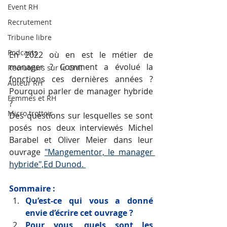
Event RH
Recrutement
Tribune libre
Podcasts
En 2022 où en est le métier de 
manager ? Comment a évolué la 
Recruteurs sur le Grill
fonctions ces dernières années ? 
Auteur RH
Pourquoi parler de manager hybride 
Femmes et RH
? 
Micro trottoir
Des questions sur lesquelles se sont 
posés nos deux interviewés Michel 
Barabel et Oliver Meier dans leur 
ouvrage 
"Mangementor, le manager 
hybride",Ed Dunod. 
Sommaire : 
Qu’est-ce qui vous a donné 
envie d’écrire cet ouvrage ?
Pour vous, quels sont les 