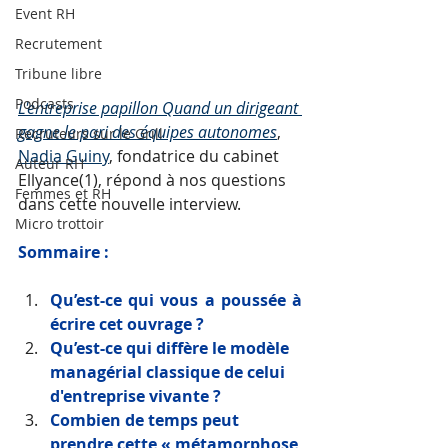
Event RH
Recrutement
Tribune libre
Podcasts
L'entreprise papillon Quand un dirigeant 
gagne le pari des équipes autonomes
, 
Recruteurs sur le Grill
Nadia Guiny
, fondatrice du cabinet 
Auteur RH
Ellyance(1), répond à nos questions 
Femmes et RH
dans cette nouvelle interview.
Micro trottoir
Sommaire : 
Qu’est-ce qui vous a poussée à 
écrire cet ouvrage ? 
Qu’est-ce qui diffère le 
modèle 
managérial classique de celui 
d'entreprise vivante ?
Combien de temps peut 
prendre cette « métamorphose 