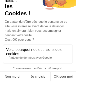
5) Les entreprises françaises sont-
elles en retard par rapport à 
d’autres pays concernant leur 
management ?
Notre héritage historique déteint sur 
notre façon de gouverner et de 
manager : un pays jacobin hyper 
centralisé, des décisions prises par 
quelques-uns placés en haut de 
l’édifice, confondant souvent la carte 
et le territoire.  Mais cela change peu 
à peu. Les mouvements 
EVH(2)
, 
Toscane
, 
Les leaders éclairés,
 sont 
autant d’espaces où se rencontrent 
des dirigeants désireux de faire 
évoluer leur entreprise. Dans les 
démarches de réinvention, la France 
me paraît plutôt en pointe. Des 