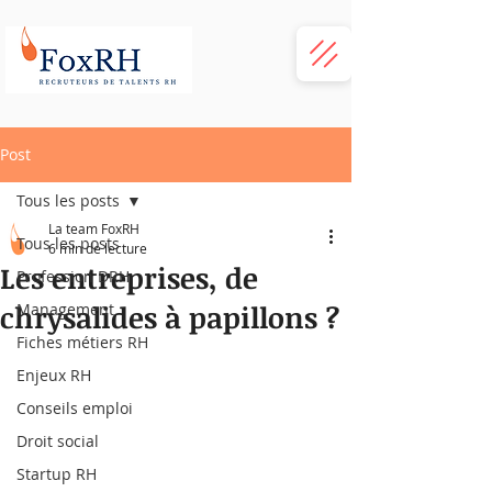
Post
Tous les posts
La team FoxRH
Tous les posts
6 min de lecture
Les entreprises, de
Profession DRH
chrysalides à papillons ?
Management
Fiches métiers RH
Enjeux RH
Conseils emploi
Droit social
Startup RH