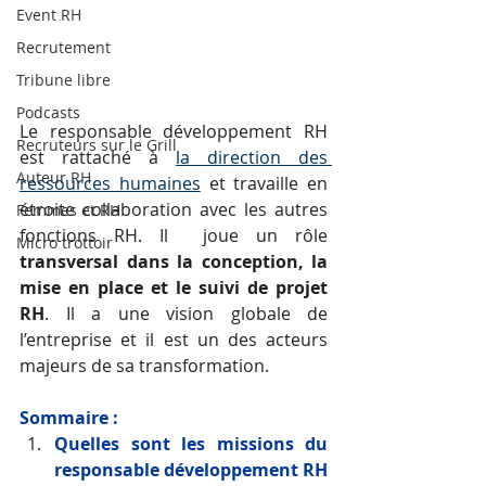
Event RH
Recrutement
Tribune libre
Podcasts
Le responsable développement RH 
Recruteurs sur le Grill
est r
attaché à 
la direction des 
Auteur RH
ressources humaines
 et travaille en 
étroite collaboration avec les autres 
Femmes et RH
fonctions RH. Il  joue un rôle 
Micro trottoir
transversal dans la conception, la 
mise en place et le suivi de projet 
RH
. Il a une vision globale de 
l’entreprise et il est un des acteurs 
majeurs de sa transformation.
Sommaire : 
Quelles sont les missions du 
responsable développement RH 