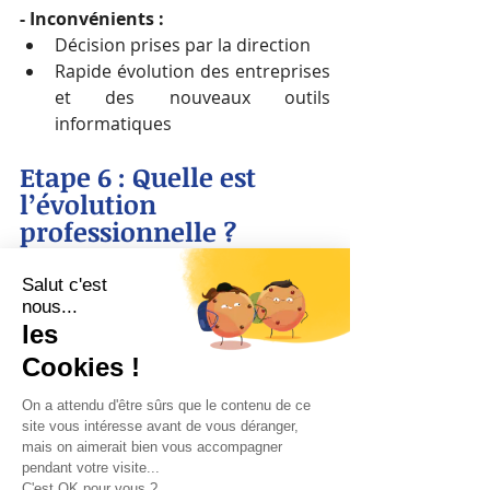
- Inconvénients :
Décision prises par la direction  
Rapide évolution des entreprises 
et des nouveaux outils 
informatiques 
Etape 6 : 
Quelle est 
l’évolution 
professionnelle ?
Le métier de responsable 
développement RH s’exerce 
généralement au sein de grandes 
entreprises, grands groupes ou 
cabinet RH. Les possibilités 
d’évolutions professionnelles sont : 
DRH
, 
RRH
ou directeur de 
département conseil en cabinet.