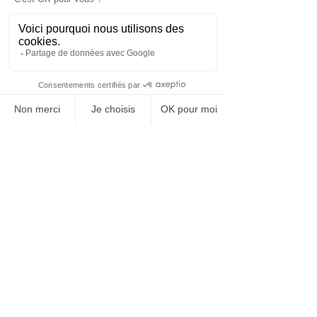
Témoignage 
« Je suis responsable développement RH 
depuis maintenant 6 ans. C’est un métier 
passionnant. D’une part, par la conduite 
de changements organisationnels, la 
mise en place des projets impliquant les 
différents acteurs de la structure. D’autre 
part, accompagner les collaborateurs 
dans leur l’évolution de leur carrière, 
développer leurs compétences pour ainsi 
maintenir leur employabilité. 
L’organisation et l’anticipation me 
permettent de mener à bien les missions 
de ce métier. »
Emmanuel, responsable 