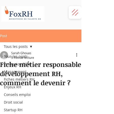
Post
Tous les posts
Sarah Ghouas
Tous les posts
3 min de lecture
Fiche métier responsable
Profession DRH
développement RH,
Management
Fiches métiers RH
comment le devenir ?
Enjeux RH
Conseils emploi
Droit social
Startup RH