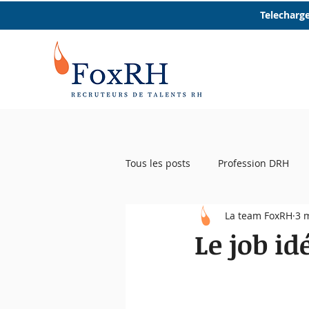
Telecharge
Tous les posts
Profession DRH
La team FoxRH
3 
Startup RH
Event RH
R
Le job id
Femmes et RH
Micro trottoir