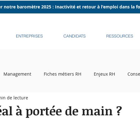
r notre baromètre 2025 : Inactivité et retour à l'emploi dans la 
ENTREPRISES
CANDIDATS
RESSOURCES
Management
Fiches métiers RH
Enjeux RH
Conse
min de lecture
ecrutement
Tribune libre
Podcasts
Recruteurs sur l
éal à portée de main ?