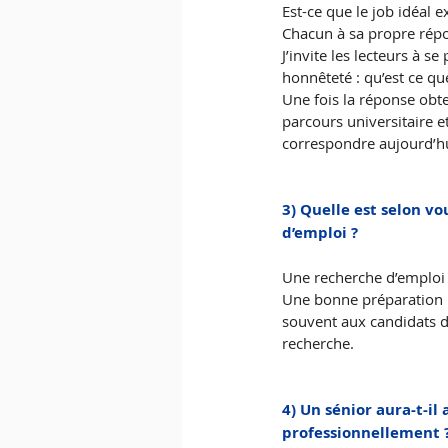
Est-ce que le job idéal ex
Chacun à sa propre répo
J’invite les lecteurs à s
honnêteté : qu’est ce que
Une fois la réponse obte
parcours universitaire e
correspondre aujourd’hu
3) Quelle est selon v
d’emploi ?
Une recherche d’emploi c
Une bonne préparation pa
souvent aux candidats d
recherche. 
4) Un sénior aura-t-il
professionnellement 