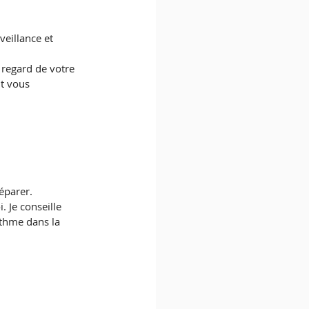
veillance et 
 regard de votre 
ut vous 
éparer. 
 Je conseille 
ythme dans la 