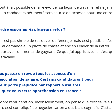
tout à fait possible de faire évoluer sa façon de travailler et ne ja
, un candidat expérimenté sera source de richesse pour une entre
dre espoir après plusieurs refus ?
 n’est pas simple de retrouver de l’énergie mais c’est possible, c’est
j’ai demandé à un pilote de chasse et ancien Leader de la Patroui
pour avoir un mental de gagnant. Ce que j’ai appris avec lui c’est q
 travaille. 
ous passez en revue tous les aspects d’un
égociation de salaire. Certains candidats ont peur
 leur porte préjudice par rapport à d’autres
liquez-vous cette appréhension en France ?
opre rémunération, inconsciemment, on pense que c’est sa valeur 
on, c’est compliqué de négocier car on a des biais cognitifs. C’est a