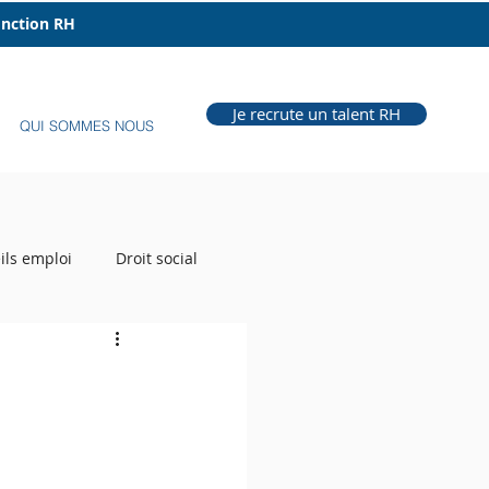
fonction RH
Je recrute un talent RH
QUI SOMMES NOUS
ils emploi
Droit social
e Grill
Auteur RH