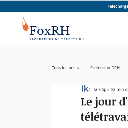
Telecharge
Tous les posts
Profession DRH
Talk Spirit
2 min d
Startup RH
Event RH
R
Le jour d
télétrava
Femmes et RH
Micro trottoir