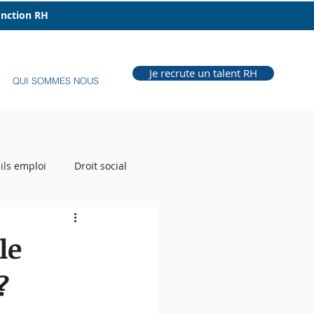
fonction RH
Je recrute un talent RH
QUI SOMMES NOUS
ils emploi
Droit social
e Grill
Auteur RH
le
?