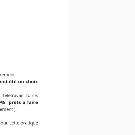
irement. 
ent été un choix 
en télétravail forcé, 
9% 
 prêts à faire 
ement ). 
our cette pratique 