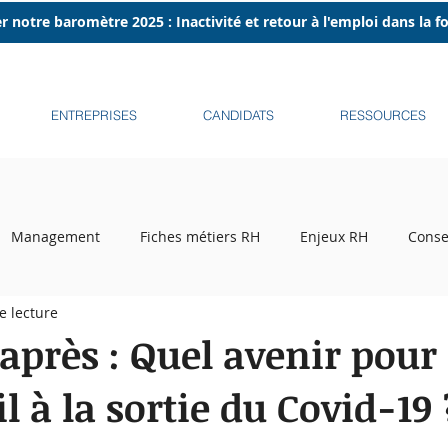
r notre baromètre 2025 : Inactivité et retour à l'emploi dans la 
ENTREPRISES
CANDIDATS
RESSOURCES
Management
Fiches métiers RH
Enjeux RH
Conse
e lecture
ecrutement
Tribune libre
Podcasts
Recruteurs sur l
'après : Quel avenir pour 
il à la sortie du Covid-19 