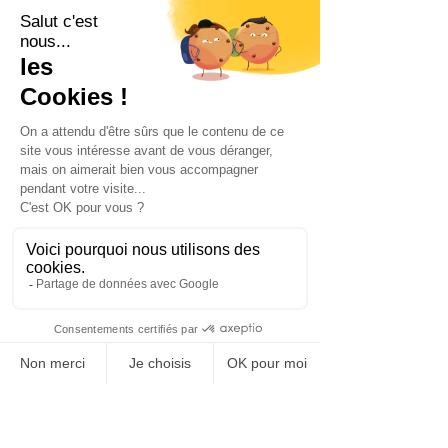
Schmidt Brunet Litzer
L’employeur face aux
activités autorisées du salarié
en arrêt maladie !