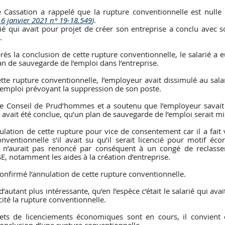
Cassation a rappelé que la rupture conventionnelle est nulle 
 6 janvier 2021 n° 19-18.549
)
.
rié qui avait pour projet de créer son entreprise a conclu avec 
.
ès la conclusion de cette rupture conventionnelle, le salarié a 
an de sauvegarde de l’emploi dans l’entreprise.
tte rupture conventionnelle, l’employeur avait dissimulé au salari
’emploi prévoyant la suppression de son poste.
i le Conseil de Prud’hommes et a soutenu que l’employeur savai
avait été conclue, qu’un plan de sauvegarde de l’emploi serait mi
ulation de cette rupture pour vice de consentement car il a fait val
nventionnelle s’il avait su qu’il serait licencié pour motif éc
l n’aurait pas renoncé par conséquent à un congé de reclasse
E, notamment les aides à la création d’entreprise.
onfirmé l’annulation de cette rupture conventionnelle. 
’autant plus intéressante, qu’en l’espèce c’était le salarié qui avait
cité la rupture conventionnelle.
jets de licenciements économiques sont en cours, il convient d