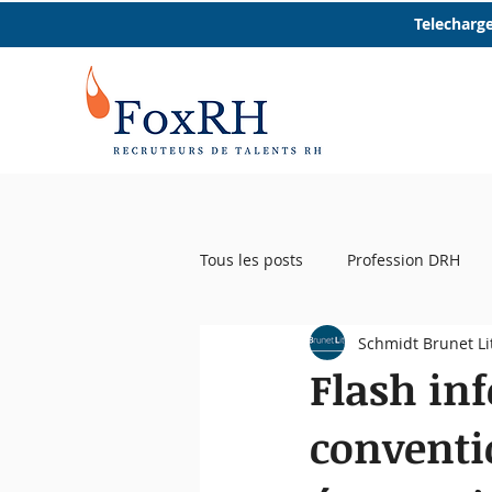
Telecharge
Tous les posts
Profession DRH
Schmidt Brunet Li
Startup RH
Event RH
R
Flash inf
conventi
Femmes et RH
Micro trottoir