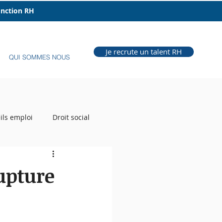
fonction RH
Je recrute un talent RH
QUI SOMMES NOUS
ils emploi
Droit social
e Grill
Auteur RH
rupture