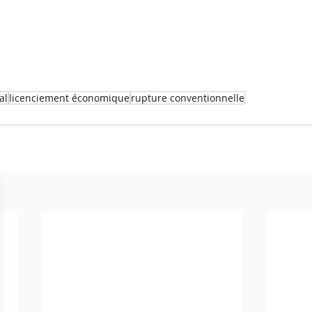
al
licenciement économique
rupture conventionnelle