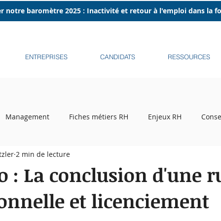
r notre baromètre 2025 : Inactivité et retour à l'emploi dans la 
ENTREPRISES
CANDIDATS
RESSOURCES
Management
Fiches métiers RH
Enjeux RH
Conse
tzler
2 min de lecture
ecrutement
Tribune libre
Podcasts
Recruteurs sur l
o : La conclusion d'une 
onnelle et licenciement