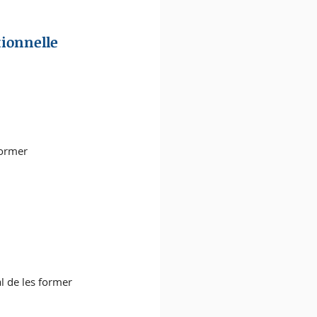
tionnelle
former 
l de les former 