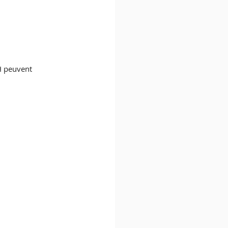
H peuvent 
.