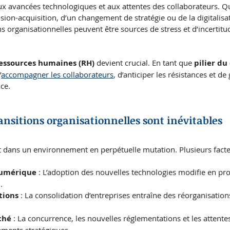
 avancées technologiques et aux attentes des collaborateurs. Qu’i
usion-acquisition, d’un changement de stratégie ou de la digitalisa
ns organisationnelles peuvent être sources de stress et d’incertitu
essources humaines (RH)
 devient crucial. En tant que 
pilier d
’
accompagner les collaborateurs
, d’anticiper les résistances et de
ace.
ransitions organisationnelles sont inévitables
t dans un environnement en perpétuelle mutation. Plusieurs facte
numérique
 : L’adoption des nouvelles technologies modifie en pr
.
tions
 : La consolidation d’entreprises entraîne des réorganisations
ché
 : La concurrence, les nouvelles réglementations et les attentes
ements stratégiques.