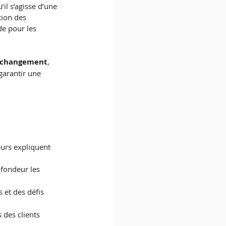
l s’agisse d’une 
tion des 
de pour les 
u changement
, 
 garantir une 
urs expliquent 
ofondeur les 
 et des défis 
 des clients 