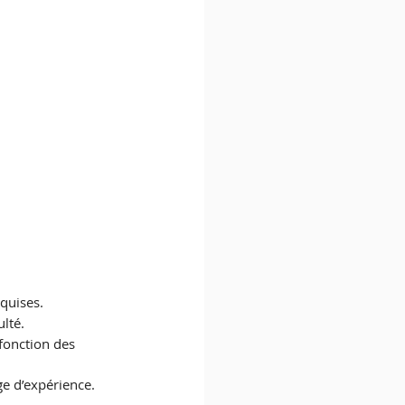
quises.
lté.
 fonction des 
age d’expérience.