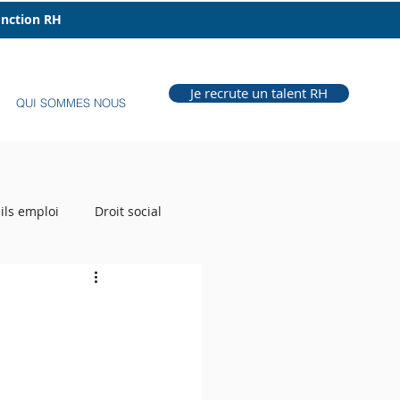
fonction RH
Je recrute un talent RH
QUI SOMMES NOUS
ils emploi
Droit social
e Grill
Auteur RH