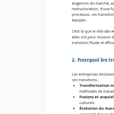
exigences du marché, aux
restructuration, d’une f
processus, ces transitio
équipes.
C’est là que le rôle des 
r
elles ont pour mission d
transition fluide et effic
2. Pourquoi les t
Les entreprises évoluen
ces transitions :
Transformation 
méthodes de travail
Fusions et acquisi
culturels.
Évolution du mar
imposent des ajust