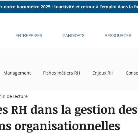
r notre baromètre 2025 : Inactivité et retour à l'emploi dans la 
ENTREPRISES
CANDIDATS
RESSOURCES
Management
Fiches métiers RH
Enjeux RH
Conse
min de lecture
ecrutement
Tribune libre
Podcasts
Recruteurs sur l
es RH dans la gestion des
ons organisationnelles