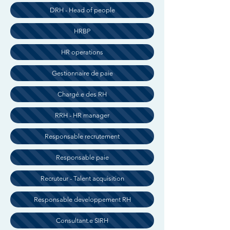
DRH - Head of people
HRBP
HR operations
Gestionnaire de paie
Chargé.e des RH
RRH - HR manager
Responsable recrutement
Responsable paie
Recruteur - Talent acquisition
Responsable developpement RH
Consultant.e SIRH