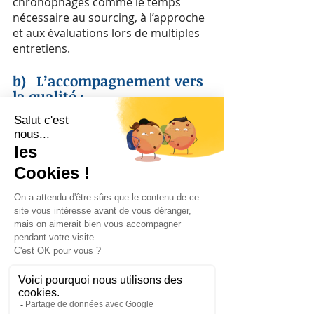
chronophages comme le temps 
nécessaire au sourcing, à l’approche 
et aux évaluations lors de multiples 
entretiens.
b)   L’accompagnement vers 
la qualité 
:
L’accompagnement des 
consultants
 est l’un des nombreux 
autres avantages de passer par un 
cabinet de recrutement spécialisé en 
paie.
Le client peut bénéficier d'un 
accompagnement
 et de nombreux 
conseils, un consultant expert dans 
le métier de la paie saura avertir et 
conseiller son client avant même de 
débuter les recherches.