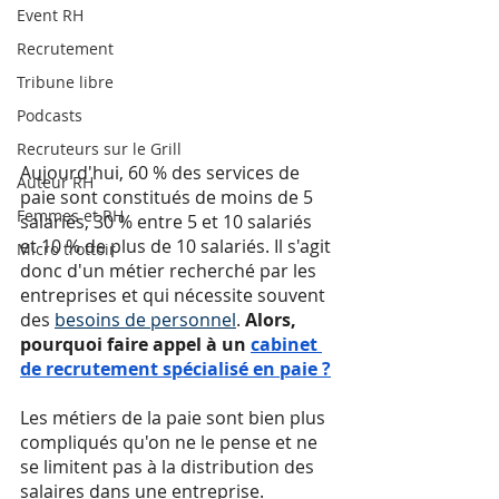
Event RH
Recrutement
Tribune libre
Podcasts
Recruteurs sur le Grill
Aujourd'hui, 60 % des services de 
Auteur RH
paie sont constitués de moins de 5 
Femmes et RH
salariés, 30 % entre 5 et 10 salariés 
et 10 % de plus de 10 salariés. Il s'agit 
Micro trottoir
donc d'un métier recherché par les 
entreprises et qui nécessite souvent 
des 
besoins de personnel
. 
Alors, 
pourquoi faire appel à un 
cabinet 
de recrutement spécialisé en paie ?
Les métiers de la paie sont bien plus 
compliqués qu'on ne le pense et ne 
se limitent pas à la distribution des 
salaires dans une entreprise. 