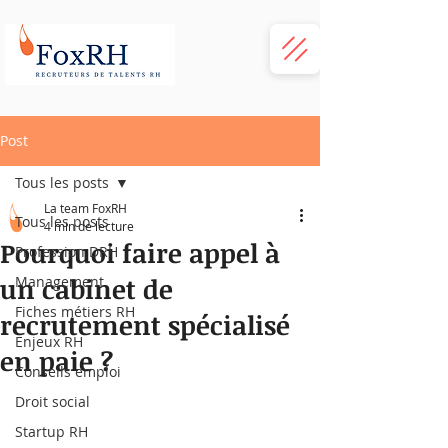
Post
Tous les posts
La team FoxRH
Tous les posts
4 min de lecture
Pourquoi faire appel à
Profession DRH
un cabinet de
Management
Fiches métiers RH
recrutement spécialisé
Enjeux RH
en paie ?
Conseils emploi
Droit social
Startup RH